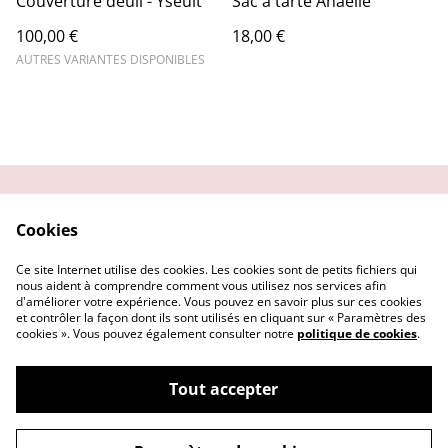
Couverture deuil - Yseult
Sac à tarte Anaelle
100,00 €
18,00 €
AUTRES VARIANTES DISPONIBLES
Contactez-nous
Conditions
Cookies
Politique de
Politique de cookies
confidentialité
Ce site Internet utilise des cookies. Les cookies sont de petits fichiers qui
Nos partenaires
nous aident à comprendre comment vous utilisez nos services afin
d'améliorer votre expérience. Vous pouvez en savoir plus sur ces cookies
et contrôler la façon dont ils sont utilisés en cliquant sur « Paramètres des
cookies ». Vous pouvez également consulter notre
politique de cookies
.
Tout accepter
©
2026
creatijane