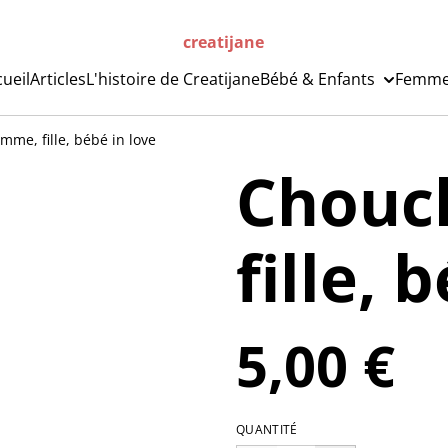
creatijane
ueil
Articles
L'histoire de Creatijane
Bébé & Enfants
Femm
me, fille, bébé in love
Chouc
fille, 
5,00 €
QUANTITÉ