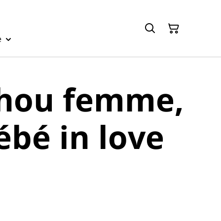
e
hou femme,
bébé in love