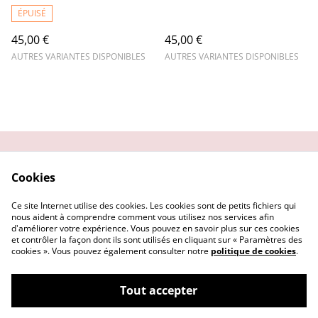
ÉPUISÉ
45,00 €
45,00 €
AUTRES VARIANTES DISPONIBLES
AUTRES VARIANTES DISPONIBLES
Contactez-nous
Conditions
Cookies
Politique de
Politique de cookies
confidentialité
Ce site Internet utilise des cookies. Les cookies sont de petits fichiers qui
Nos partenaires
nous aident à comprendre comment vous utilisez nos services afin
d'améliorer votre expérience. Vous pouvez en savoir plus sur ces cookies
et contrôler la façon dont ils sont utilisés en cliquant sur « Paramètres des
cookies ». Vous pouvez également consulter notre
politique de cookies
.
Tout accepter
©
2026
creatijane