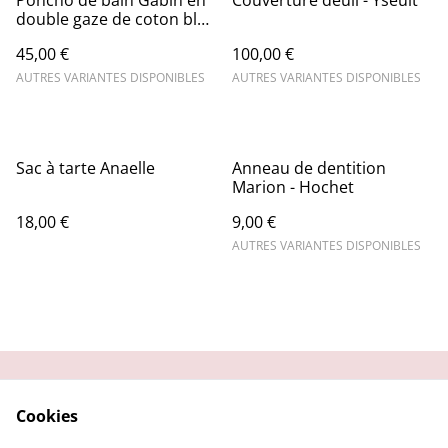
Poncho de bain Gabin en
Couverture deuil - Yseult
double gaze de coton bleu
- Sortie de bain
45,00 €
100,00 €
AUTRES VARIANTES DISPONIBLES
AUTRES VARIANTES DISPONIBLES
Sac à tarte Anaelle
Anneau de dentition
Marion - Hochet
18,00 €
9,00 €
AUTRES VARIANTES DISPONIBLES
Contactez-nous
Conditions
Cookies
Politique de
Politique de cookies
confidentialité