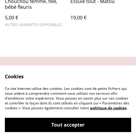
Chouchou femme, fille,
Essuie tout - Matou
bébé fleuris
5,00 €
19,00 €
AUTRES VARIANTES DISPONIBLES
Contactez-nous
Conditions
Cookies
Politique de
Politique de cookies
confidentialité
Ce site Internet utilise des cookies. Les cookies sont de petits fichiers qui
Nos partenaires
nous aident à comprendre comment vous utilisez nos services afin
d'améliorer votre expérience. Vous pouvez en savoir plus sur ces cookies
et contrôler la façon dont ils sont utilisés en cliquant sur « Paramètres des
cookies ». Vous pouvez également consulter notre
politique de cookies
.
Tout accepter
©
2026
creatijane